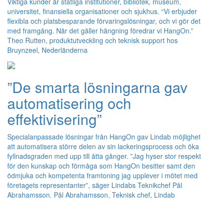
Viktiga kunder är statliga institutioner, bibliotek, museum,
universitet, finansiella organisationer och sjukhus. “Vi erbjuder
flexibla och platsbesparande förvaringslösningar, och vi gör det
med framgång. När det gäller hängning föredrar vi HangOn.”
Theo Rutten, produktutveckling och teknisk support hos
Bruynzeel, Nederländerna
”De smarta lösningarna gav
automatisering och
effektivisering”
Specialanpassade lösningar från HangOn gav Lindab möjlighet
att automatisera större delen av sin lackeringsprocess och öka
fyllnadsgraden med upp till åtta gånger. ”Jag hyser stor respekt
för den kunskap och förmåga som HangOn besitter samt den
ödmjuka och kompetenta framtoning jag upplever i mötet med
företagets representanter”, säger Lindabs Teknikchef Pål
Abrahamsson. Pål Abrahamsson, Teknisk chef, Lindab